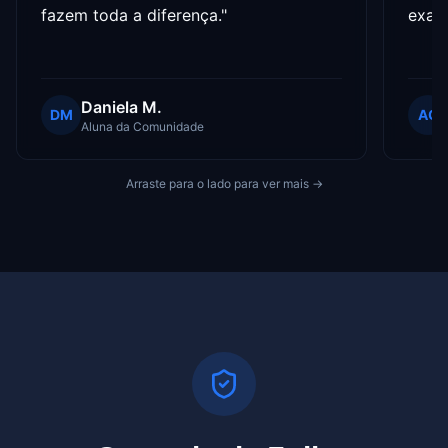
fazem toda a diferença.
"
exat
Daniela M.
DM
AC
Aluna da Comunidade
Arraste para o lado para ver mais →